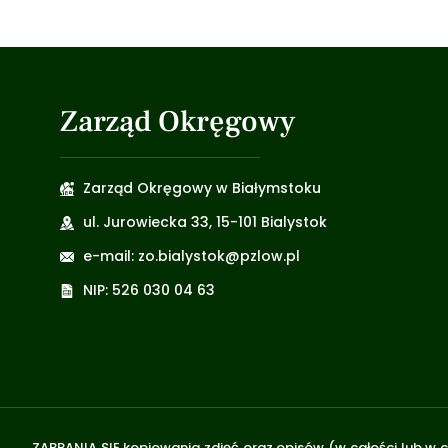
Zarząd Okręgowy
Zarząd Okręgowy w Białymstoku
ul. Jurowiecka 33, 15-101 Bialystok
e-mail: zo.bialystok@pzlow.pl
NIP: 526 030 04 63
ZABRANIA SIĘ kopiowania zdjęć oraz opisów (w całości lub w c