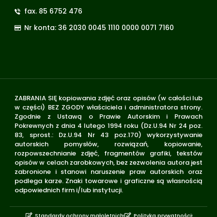
fax. 85 6752 476
Nr konta: 36 2030 0045 1110 0000 0071 7160
ZABRANIA SIĘ kopiowania zdjęć oraz opisów (w całości lub
w części) BEZ ZGODY właściciela i administratora strony.
Zgodnie z Ustawą o Prawie Autorskim i Prawach
Pokrewnych z dnia 4 lutego 1994 roku (Dz.U.94 Nr 24 poz.
83, sprost.: Dz.U.94 Nr 43 poz.170) wykorzystywanie
autorskich pomysłów, rozwiązań, kopiowanie,
rozpowszechnianie zdjęć, fragmentów grafiki, tekstów
opisów w celach zarobkowych, bez zezwolenia autora jest
zabronione i stanowi naruszenie praw autorskich oraz
podlega karze. Znaki towarowe i graficzne są własnością
odpowiednich firm i/lub instytucji.
Standardy ochrony małoletnich
Polityka prywatności