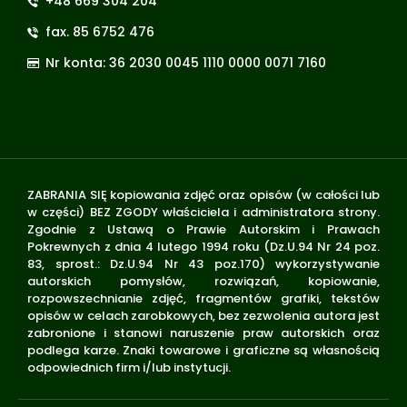
+48 669 304 204
fax. 85 6752 476
Nr konta: 36 2030 0045 1110 0000 0071 7160
ZABRANIA SIĘ kopiowania zdjęć oraz opisów (w całości lub
w części) BEZ ZGODY właściciela i administratora strony.
Zgodnie z Ustawą o Prawie Autorskim i Prawach
Pokrewnych z dnia 4 lutego 1994 roku (Dz.U.94 Nr 24 poz.
83, sprost.: Dz.U.94 Nr 43 poz.170) wykorzystywanie
autorskich pomysłów, rozwiązań, kopiowanie,
rozpowszechnianie zdjęć, fragmentów grafiki, tekstów
opisów w celach zarobkowych, bez zezwolenia autora jest
zabronione i stanowi naruszenie praw autorskich oraz
podlega karze. Znaki towarowe i graficzne są własnością
odpowiednich firm i/lub instytucji.