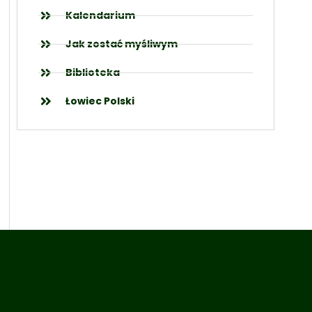
Kalendarium
Jak zostać myśliwym
Biblioteka
Łowiec Polski