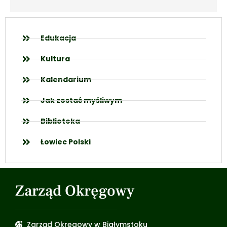
Edukacja
Kultura
Kalendarium
Jak zostać myśliwym
Biblioteka
Łowiec Polski
Zarząd Okręgowy
Zarząd Okręgowy w Białymstoku