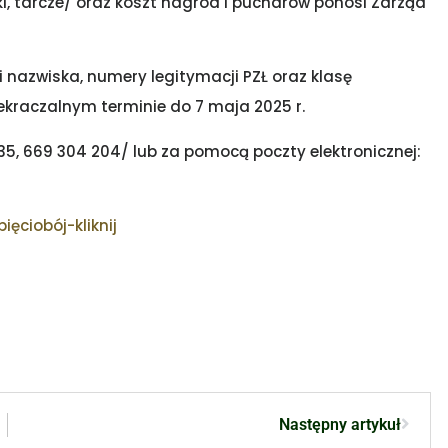
ki, tarcze/ oraz koszt nagród i pucharów ponosi Zarząd
 nazwiska, numery legitymacji PZŁ oraz klasę
zekraczalnym terminie do 7 maja 2025 r.
5, 669 304 204/ lub za pomocą poczty elektronicznej:
ciobój-kliknij
Następny artykuł