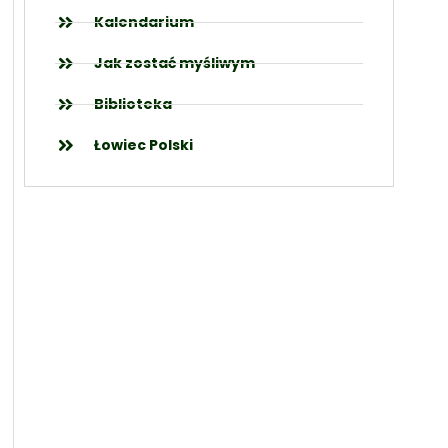
Kalendarium
Jak zostać myśliwym
Biblioteka
Łowiec Polski