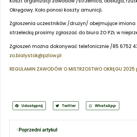
Koszt organizacji zawodów /strzelnica, obsługa, rzut
Okręgowy. Koło ponosi koszty amunicji.
Zgłoszenia uczestników /drużyn/ obejmujące imiona i
strzelecką prosimy zgłaszać do biura ZO PZŁ w niepr
Zgłoszeń można dokonywać telefonicznie /85 6752 43
zo.bialystok@pzlow.pl
REGULAMIN ZAWODÓW O MISTRZOSTWO OKRĘGU 2025 pię
Udostępnij
Twitter
WhatsApp
Poprzedni artykuł